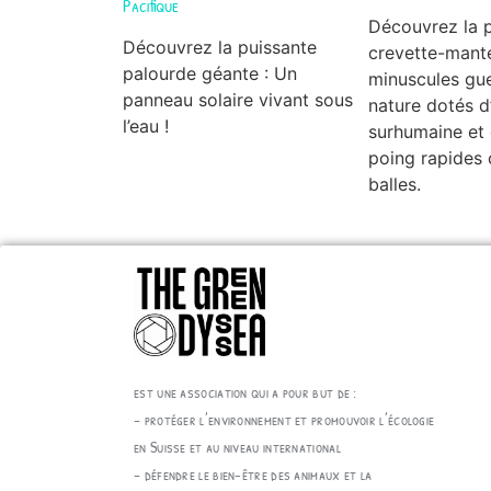
Pacifique
Découvrez la 
Découvrez la puissante
crevette-mante
palourde géante : Un
minuscules gue
panneau solaire vivant sous
nature dotés d
l’eau !
surhumaine et
poing rapides
balles.
est une association qui a pour but de :
– protéger l’environnement et promouvoir l’écologie
en Suisse et au niveau international
– défendre le bien-être des animaux et la