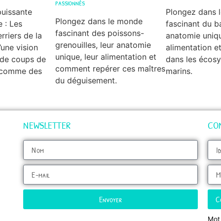
passionnés
puissante
Plongez dans 
Plongez dans le monde
 : Les
fascinant du ba
fascinant des poissons-
rriers de la
anatomie uniq
grenouilles, leur anatomie
’une vision
alimentation e
unique, leur alimentation et
 de coups de
dans les écos
comment repérer ces maîtres
 comme des
marins.
du déguisement.
NEWSLETTER
CO
Envoyer
C
Mot